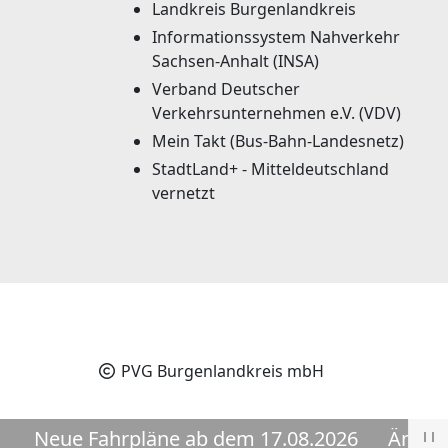
Landkreis Burgenlandkreis
Informationssystem Nahverkehr
Sachsen-Anhalt (INSA)
Verband Deutscher
Verkehrsunternehmen e.V. (VDV)
Mein Takt (Bus-Bahn-Landesnetz)
StadtLand+ - Mitteldeutschland
vernetzt
PVG Burgenlandkreis mbH
Neue Fahrpläne ab dem 17.08.2026
Änderunge