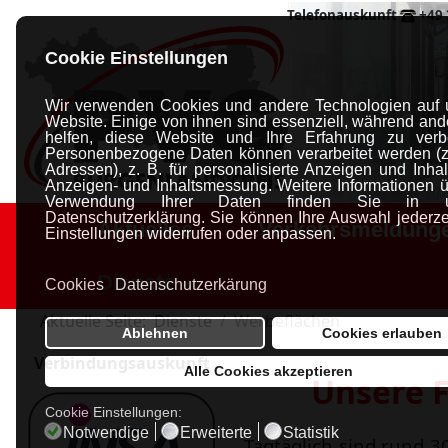
Telefonauskunft
+49 
Cookie Einstellungen
Wir verwenden Cookies und andere Technologien auf 
Website. Einige von ihnen sind essenziell, während and
helfen, diese Website und Ihre Erfahrung zu verb
Personenbezogene Daten können verarbeitet werden (z.
Adressen), z. B. für personalisierte Anzeigen und Inhal
Anzeigen- und Inhaltsmessung.
Weitere Informationen ü
Verwendung Ihrer Daten finden Sie in un
Datenschutzerklärung.
Sie können Ihre Auswahl jederzei
Aktuelles
Verkehrsmeldung
Einstellungen widerrufen oder anpassen.
Dienste
Cookies
Datenschutzerkärung
Aktuelle Seite:
Dienste
Werbeflächen
Ablehnen
Cookies erlauben
Verbindungsauskunft
Alle Cookies akzeptieren
Unsere F
Cookie Einstellungen:
Notwendige
Erweiterte
Statistik
Tagtäglich sind rund 3