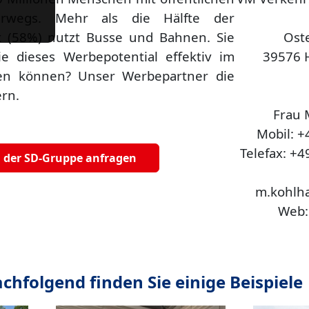
terwegs. Mehr als die Hälfte der
t (58%) nutzt Busse und Bahnen. Sie
Ost
e dieses Werbepotential effektiv im
39576 
zen können? Unser Werbepartner die
ern.
Frau 
Mobil: +
Telefax: +
ei der SD-Gruppe anfragen
m.kohlh
Web
chfolgend finden Sie einige Beispiele