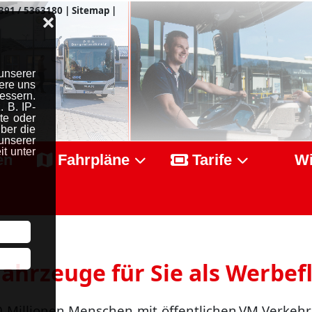
391 / 5363180
|
Sitemap
|
❌
unserer
ere uns
essern.
 B. IP-
te oder
ber die
serer
t unter
en
Fahrpläne
Tarife
Wi
ahrzeuge für Sie als Werbef
0 Millionen Menschen mit öffentlichen
VM Verkehr