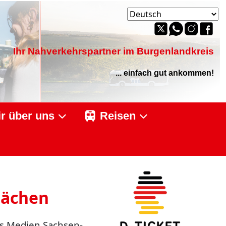
Ihr Nahverkehrspartner im Burgenlandkreis
... einfach gut ankommen!
r über uns
Reisen
lächen
s Medien Sachsen-